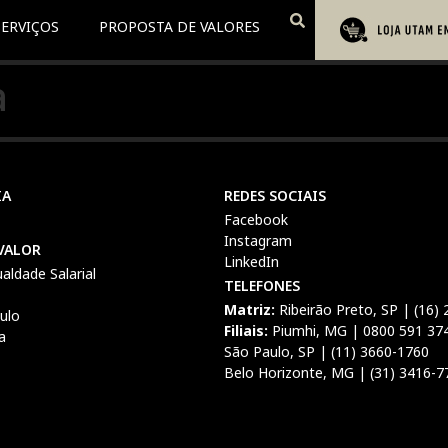
SERVIÇOS
PROPOSTA DE VALORES
a
IA
REDES SOCIAIS
Facebook
Instagram
VALOR
LinkedIn
ualdade Salarial
TELEFONES
Matriz:
Ribeirão Preto, SP | (16)
culo
Filiais:
Piumhi, MG | 0800 591 37
a
São Paulo, SP | (11) 3660-1760
Belo Horizonte, MG | (31) 3416-7