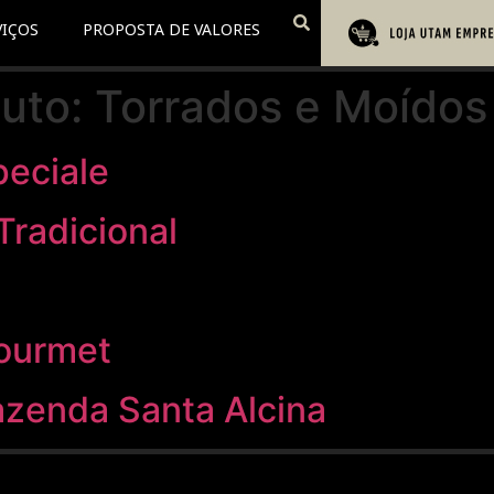
VIÇOS
PROPOSTA DE VALORES
duto:
Torrados e Moídos
peciale
radicional
Gourmet
azenda Santa Alcina