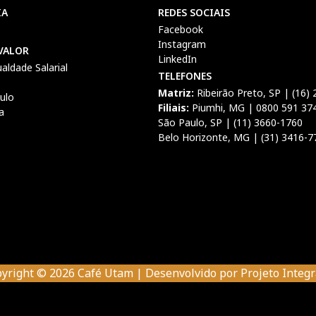
IA
REDES SOCIAIS
Facebook
Instagram
VALOR
LinkedIn
ualdade Salarial
TELEFONES
Matriz:
Ribeirão Preto, SP | (16)
culo
Filiais:
Piumhi, MG | 0800 591 37
a
São Paulo, SP | (11) 3660-1760
Belo Horizonte, MG | (31) 3416-7
yright © 2026 Café Utam | Desenvolvido por
Projeto Integ