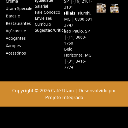
Igualdade
Crema
SP | (16) 2101-
Salarial
3101
Utam Speciale
Fale Conosco
Filiais:
Piumhi,
Bares e
Envie seu
MG | 0800 591
Restaurantes
Currículo
3747
Sugestão/Crítica
Açúcares e
São Paulo, SP
| (11) 3660-
Adoçantes
1760
Xaropes
Belo
Acessórios
Horizonte, MG
| (31) 3416-
7774
Copyright © 2026 Café Utam | Desenvolvido por
Projeto Integrado