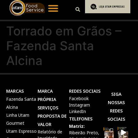
Torrado em Grãos –
Fazenda Santa
Alcina
MARCAS
MARCA
REDES SOCIAIS
SIGA
Facebook
Fazenda Santa
PRÓPRIA
NOSSAS
Instagram
Alcina
SERVIÇOS
REDES
LinkedIn
Linha Utam
PROPOSTA DE
TELEFONES
SOCIAIS
Gourmet
VALOR
Matriz:
Utam Espresso
Relatório de
Ribeirão Preto,