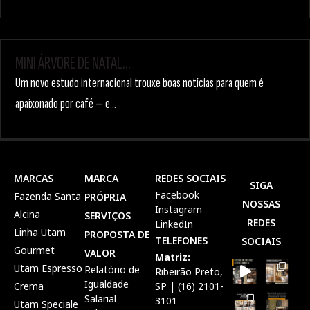
MINI ÁRVORE DE NATAL
...
Um novo estudo internacional trouxe boas notícias para quem é
apaixonado por café — e...
MARCAS
MARCA
REDES SOCIAIS
SIGA
Facebook
Fazenda Santa
PRÓPRIA
NOSSAS
Instagram
Alcina
SERVIÇOS
REDES
LinkedIn
Linha Utam
PROPOSTA DE
TELEFONES
SOCIAIS
Gourmet
VALOR
Matriz:
Utam Espresso
Relatório de
Ribeirão Preto,
Igualdade
Crema
SP | (16) 2101-
Salarial
3101
Utam Speciale